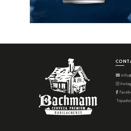
CONT
info@
Insta
Faceb
Tripadvi