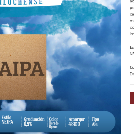
ac
po
ca
ma
co
Im
Es
NE
Co
D