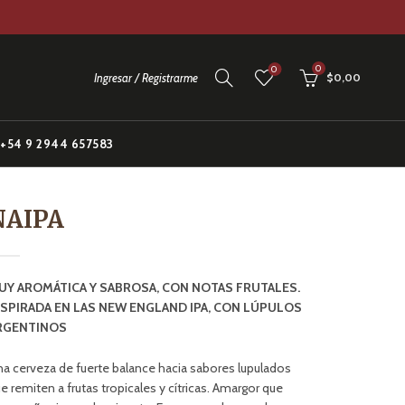
0
0
Ingresar / Registrarme
$
0,00
+54 9 2944 657583
NAIPA
UY AROMÁTICA Y SABROSA, CON NOTAS FRUTALES.
NSPIRADA EN LAS NEW ENGLAND IPA, CON LÚPULOS
RGENTINOS
a cerveza de fuerte balance hacia sabores lupulados
e remiten a frutas tropicales y cítricas. Amargor que