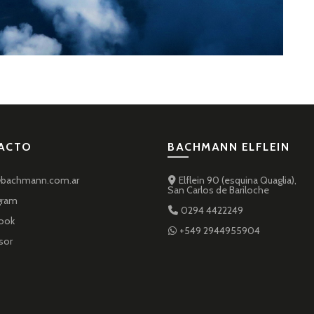
ACTO
BACHMANN ELFLEIN
bachmann.com.ar
Elflein 90 (esquina Quaglia),
San Carlos de Bariloche
gram
0294 4422249
ook
+549 2944955904
sor