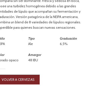
ompaña sin ser dominante. Fresca y sedosa en boca,
see una turbidez homogénea debido a las grandes
ntidades de lúpulo que acompañan su fermentación y
duración. Versión patagónica de la NEIPA americana,
mbina un blend de 8 variedades de lúpulos regionales.
perdible para quienes buscan nuevas sensaciones.
tilo
Tipo
Graduación
IPA
Ale
6,5%
lor
Amargor
orado opaco
48 IBU
VOLVER A CERVEZAS